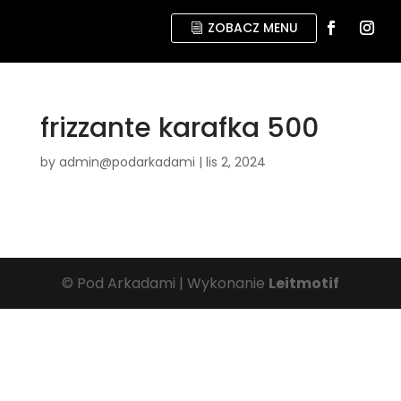
ZOBACZ MENU
frizzante karafka 500
by
admin@podarkadami
|
lis 2, 2024
© Pod Arkadami | Wykonanie
Leitmotif