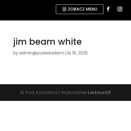
ZOBACZ MENU
jim beam white
by
admin@podarkadami
|
lis 19, 2025
© Pod Arkadami | Wykonanie
Leitmotif