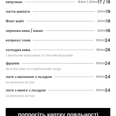
17 / 19
капучино
150ml / 250ml
19
латте макіато
300ml
19
Флет вайт
250ml
16
зернова кава / какао
300ml
24
еспресо тонік
250ml
26
холодна кава
350ml
з ванільним морозивом та збитими вершками
24
фраппе
350ml
молочна кава на подрібненому льоду
24
лате з малиною з льодом
350ml
на крижаних кістках
24
лате з манго з льодом
350ml
на крижаних кістках
попросіть картку лояльності