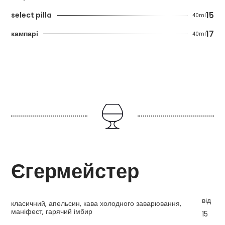
15
select pilla
40ml
17
кампарі
40ml
Єгермейстер
від
класичний, апельсин, кава холодного заварювання,
маніфест, гарячий імбир
15