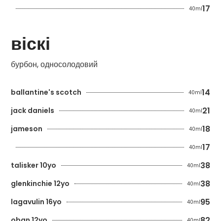
17
40ml
віскі
бурбон, односолодовий
14
ballantine's scotch
40ml
21
jack daniels
40ml
18
jameson
40ml
17
40ml
38
talisker 10yo
40ml
38
glenkinchie 12yo
40ml
95
lagavulin 16yo
40ml
82
oban 12yo
40ml