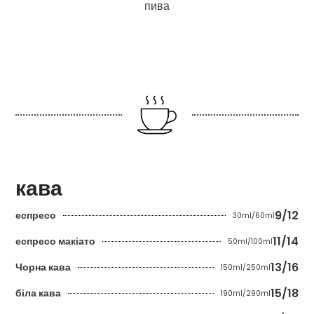
пива
кава
9/12
еспресо
30ml/60ml
11/14
еспресо макіато
50ml/100ml
13/16
Чорна кава
150ml/250ml
15/18
біла кава
190ml/290ml