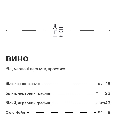
вино
білі, червоні вермути, просекко
15
біле, червоне скло
150ml
23
білий, червоний графин
250ml
43
білий, червоний графин
500ml
19
Скло Чойя
150ml