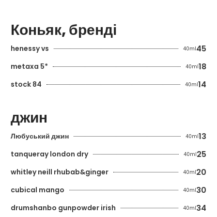
Коньяк, бренді
45
henessy vs
40ml
18
metaxa 5*
40ml
14
stock 84
40ml
джин
13
Любуський джин
40ml
25
tanqueray london dry
40ml
20
whitley neill rhubab&ginger
40ml
30
cubical mango
40ml
34
drumshanbo gunpowder irish
40ml