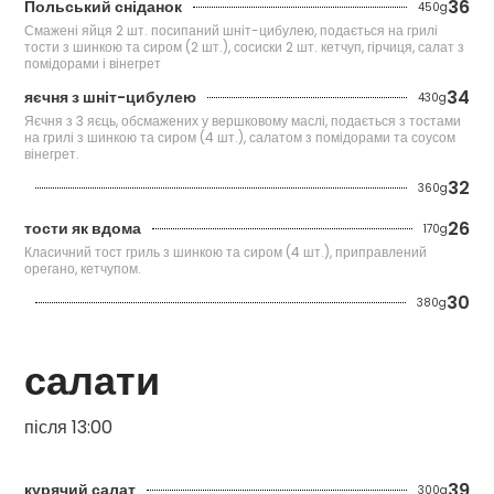
36
Польський сніданок
450g
Смажені яйця 2 шт. посипаний шніт-цибулею, подається на грилі
тости з шинкою та сиром (2 шт.), сосиски 2 шт. кетчуп, гірчиця, салат з
помідорами і вінегрет
34
яєчня з шніт-цибулею
430g
Яєчня з 3 яєць, обсмажених у вершковому маслі, подається з тостами
на грилі з шинкою та сиром (4 шт.), салатом з помідорами та соусом
вінегрет.
32
360g
26
тости як вдома
170g
Класичний тост гриль з шинкою та сиром (4 шт.), приправлений
орегано, кетчупом.
30
380g
салати
після 13:00
39
курячий салат
300g