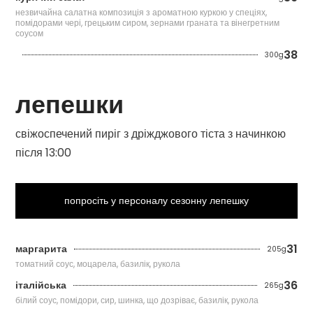
незвичайна салатна композиція з ароматною куркою у спеціях,
помідорами чері, грецьким сиром, зернами граната та вінегретним
соусом
38
300g
лепешки
свіжоспечений пиріг з дріжджового тіста з начинкою
після 13:00
попросіть у персоналу сезонну лепешку
31
маргарита
205g
томатний соус, моцарела, базилік, рукола
36
італійська
265g
білий соус, помідори, сир, шинка, що дозріває, базилік, рукола