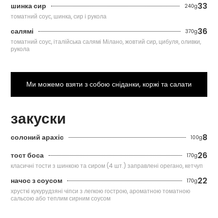
33
шинка сир
240g
томатний соус, шинка, сир і рукола
36
салямі
370g
томатний соус, італійська салямі Мілано, жовтий сир, цибуля, оливки,
рукола
Ми можемо взяти з собою сніданки, коржі та салати
закуски
8
солоний арахіс
100g
26
тост боса
170g
класичні тости з шинкою та сиром (4 шт.) заправлені орегано, кетчуп
22
начос з соусом
170g
хрусткі кукурудзяні чіпси з легкою гострою, ароматною томатною
сальсою або теплим сирним соусом