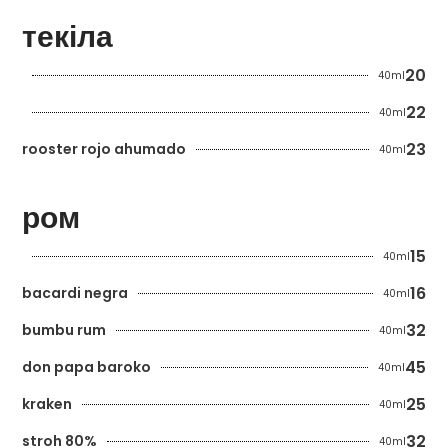
текіла
20
40ml
22
40ml
23
rooster rojo ahumado
40ml
ром
15
40ml
16
bacardi negra
40ml
32
bumbu rum
40ml
45
don papa baroko
40ml
25
kraken
40ml
32
stroh 80%
40ml