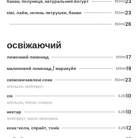
23
банан, полуниця, натуральний йогурт
350ml
23
ківі, лайм, зелень петрушки, банан
350ml
26
350ml
освіжаючий
17
лимонний лимонад
300ml
19
малиновий лимонад / маракуйя
300ml
23
свіжовичавлені соки
350ml
апельсин, грейпфрут
10
сік
0,25l
апельсин, яблуко, помідор
10
нектар
0,25l
грейпфрут, чорна смородина
12
кока-кола, спрайт, тонік
0,25l