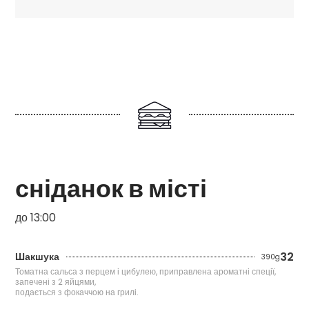
сніданок в місті
до 13:00
32
Шакшука
390g
Томатна сальса з перцем і цибулею, приправлена ароматні спеції,
запечені з 2 яйцями,
подається з фокаччою на грилі.