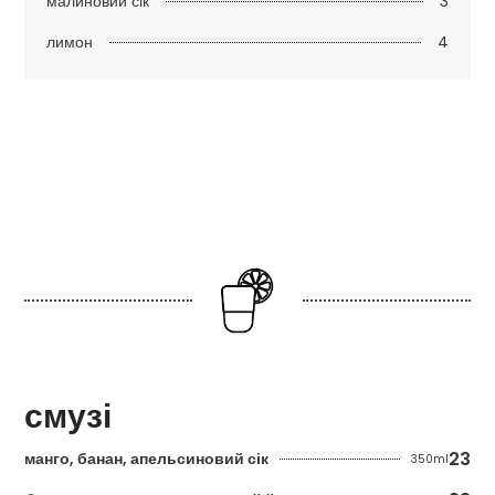
3
малиновий сік
4
лимон
смузі
23
манго, банан, апельсиновий сік
350ml