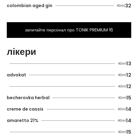
32
colombian aged gin
40ml
запитайте персонал про TONIK PREMIUM 16
лікери
13
40ml
12
advokat
40ml
12
40ml
15
becherovka herbal
40ml
14
creme de cassis
40ml
14
amaretto 21%
40ml
15
40ml