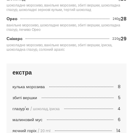
шоколадне морозиво, ванільне морозиво, збиті вершки, шоколадна
глазур, шоколадні зернові кульки, тертий шоколад
28
Орео
240g
ванільне морозиво, шоколадне морозиво, збиті вершки, шоколадна
глазур, печиво Орео
29
Снікерс
220g
шоколадне морозиво, ванільне морозиво, збиті вершки, іриска,
шоколадна глазур, солоний арахіс
екстра
8
кулька морозива
5
збиті вершки
4
глазур'ю
/ шоколад, іриска
6
малиновий мус
14
яєчний горіх
/ 20 ml