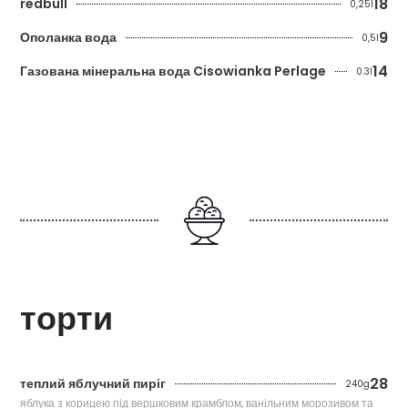
18
redbull
0,25l
9
Ополанка вода
0,5l
14
Газована мінеральна вода Cisowianka Perlage
0.3l
торти
28
теплий яблучний пиріг
240g
яблука з корицею під вершковим крамблом, ванільним морозивом та