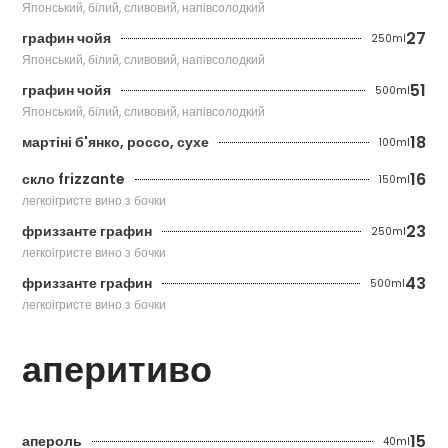
Японський, білий, сливовий, напівсолодкий
27
графин чойя
250ml
Японський, білий, сливовий, напівсолодкий
51
графин чойя
500ml
Японський, білий, сливовий, напівсолодкий
18
мартіні б'янко, россо, сухе
100ml
16
скло frizzante
150ml
легкоігристе вино з бочки
23
фриззанте графин
250ml
легкоігристе вино з бочки
43
фриззанте графин
500ml
легкоігристе вино з бочки
аперитиво
15
апероль
40ml