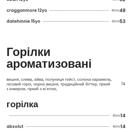
48
cragganmore 12yo
40ml
53
dalwhinnie 15yo
40ml
Горілки
ароматизовані
вишня, слива, айва, полуниця гейст, солона карамель,
14
лісовий горіх, чорна вишня, традиційний біттер, гіркий
з інжиром, гіркий з м'ятою,
горілка
14
40ml
14
absolut
40ml