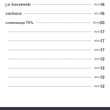
16
j.a. baczewski
40ml
15
cachaca
40ml
30
сливовиця 70%
40ml
17
40ml
17
40ml
17
40ml
12
40ml
12
40ml
12
40ml
12
40ml