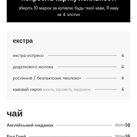
зберіть 10 марок за купівлю будь-якої кави, 11 каву
за 4 злотих
екстра
4
екстра еспресо
4
додаткового молока
4
рослиннe / безлактозне «молоко»
4
кавовий сироп
ваніль, карамель, кардамон
чай
16
Англійський сніданок
350ml
16
Ерл Грей
350ml