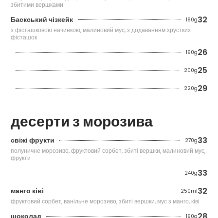
збитими вершками
32
Баскський чізкейк
180g
з фісташковою начинкою, малиновий мус, з додаванням хрустких
фісташок
26
190g
25
200g
29
220g
десерти з морозива
33
свіжі фрукти
270g
полуничне морозиво, фруктовий сорбет, збиті вершки, малиновий мус,
фрукти
33
240g
32
манго ківі
250ml
фруктовий сорбет, ванільне морозиво, збиті вершки, мус з манго, ківі
28
шоколад
190g