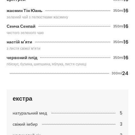
16
жасмин Тін Юань
350ml
зелений чай з пелюстками жасмину
16
Сенча Сенпай
350ml
чистого зеленого чаю
16
настій м'яти
350ml
з листя свіжої м’яти
16
червоний плід
350ml
гібіскус, бузина, шипшина, яблука, листя суниці
24
300ml
екстра
5
натуральний мед
3
свіжий імбир