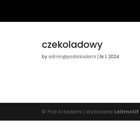
czekoladowy
by
admin@podarkadami
|
lis 1, 2024
© Pod Arkadami | Wykonanie
Leitmotif