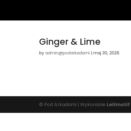
Ginger & Lime
by
admin@podarkadami
|
maj 30, 2026
© Pod Arkadami | Wykonanie
Leitmotif