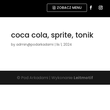
ZOBACZ MENU
coca cola, sprite, tonik
by
admin@podarkadami
|
lis 1, 2024
© Pod Arkadami | Wykonanie
Leitmotif