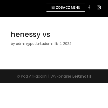
ZOBACZ MENU
henessy vs
by
admin@podarkadami
|
lis 2, 2024
© Pod Arkadami | Wykonanie
Leitmotif