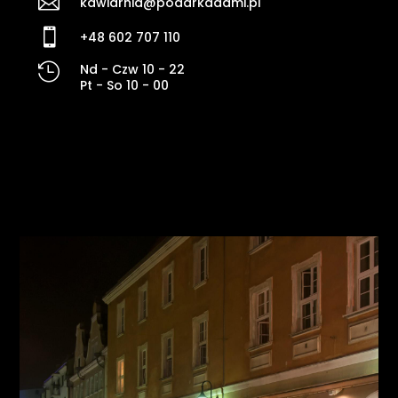

kawiarnia@podarkadami.pl

+48 602 707 110

Nd - Czw 10 - 22
Pt - So 10 - 00